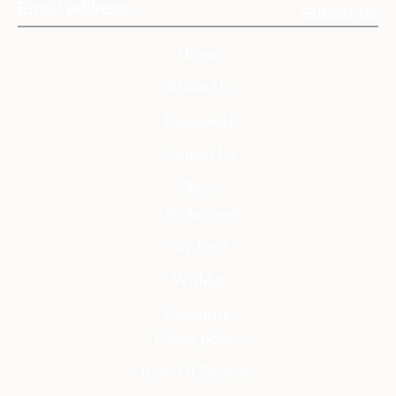
Subscribe
Home
About Us
Diamonds
Contact Us
Shop
My Account
My Cart
Wishlist
Compare
Privay policy
Term Of Services